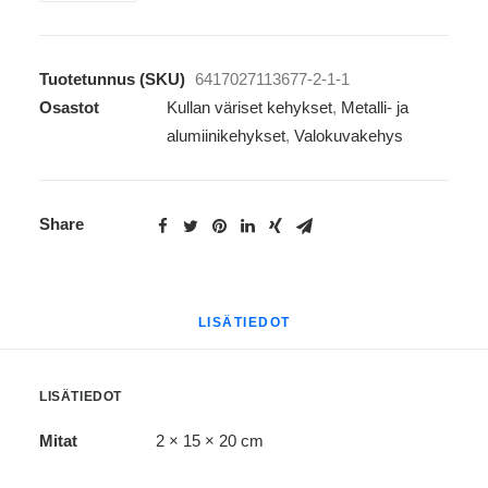
13x18cm
määrä
Tuotetunnus (SKU)
6417027113677-2-1-1
Osastot
Kullan väriset kehykset
,
Metalli- ja
alumiinikehykset
,
Valokuvakehys
Share
LISÄTIEDOT
LISÄTIEDOT
Mitat
2 × 15 × 20 cm