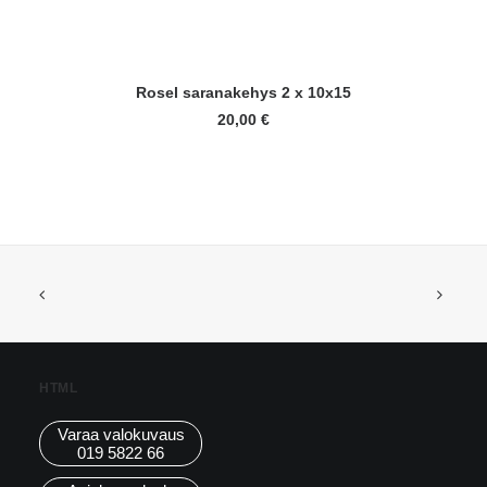
LISÄÄ OSTOSKORIIN
Rosel saranakehys 2 x 10x15
20,00
€
HTML
Varaa valokuvaus
019 5822 66