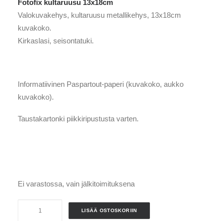
Fotofix kultaruusu 13x18cm
Valokuvakehys, kultaruusu metallikehys, 13x18cm
kuvakoko.
Kirkaslasi, seisontatuki.
Informatiivinen Paspartout-paperi (kuvakoko, aukko
kuvakoko).
Taustakartonki piikkiripustusta varten.
Ei varastossa, vain jälkitoimituksena
Fotofix
LISÄÄ OSTOSKORIIN
kultaruusu