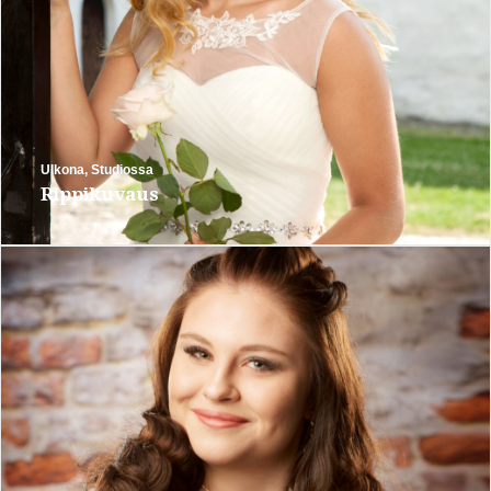
Ulkona
,
Studiossa
Rippikuvaus