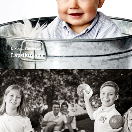
Ulkona
,
Studiossa
Lapsikuvaus