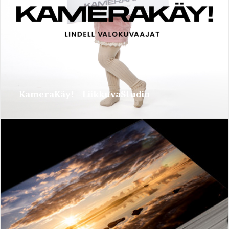
KameraKäy! – LiikkuvaStudio