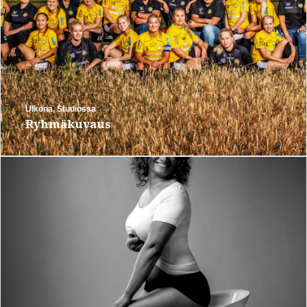
Ulkona
,
Studiossa
Ryhmäkuvaus