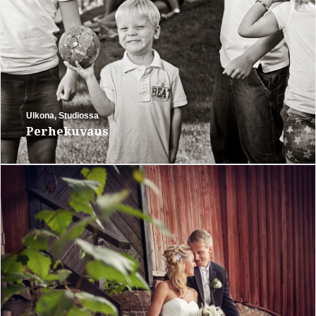
Ulkona
,
Studiossa
Perhekuvaus