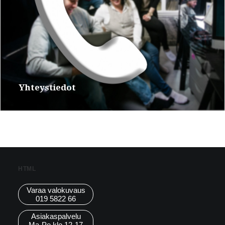
Yhteystiedot
HTML
Varaa valokuvaus
019 5822 66
Asiakaspalvelu
Ma-Pe klo 12-17