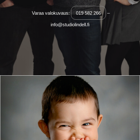
Cart
Varaa valokuvaus:
019 582 266
–
info@studiolindell.fi