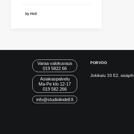
by Heli
Varaa valokuvaus
PORVOO
019 5822 66
Jokikatu 33 E2, sisäpi
Asiakaspalvelu
Ma-Pe klo 12-17
019 582 266
info@studiolindell.fi