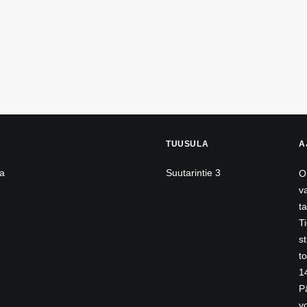
TUUSULA
A
ha
Suutarintie 3
O
v
t
T
s
t
1
P
vo