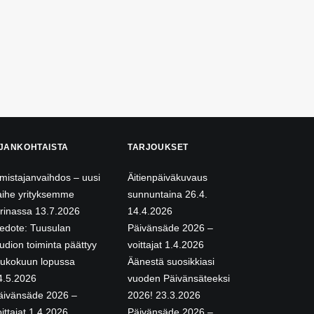
JANKOHTAISTA
TARJOUKSET
mistajanvaihdos – uusi
Äitienpäiväkuvaus
aihe yrityksemme
sunnuntaina 26.4.
arinassa
13.7.2026
14.4.2026
iedote: Tuusulan
Päivänsäde 2026 –
tudion toiminta päättyy
voittajat
1.4.2026
oukokuun lopussa
Äänestä suosikkiasi
4.5.2026
vuoden Päivänsäteeksi
äivänsäde 2026 –
2026!
23.3.2026
ittajat
1.4.2026
Päivänsäde 2026 –