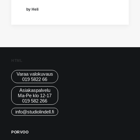
by Heli
HTML
Varaa valokuvaus
019 5822 66
Asiakaspalvelu
Ma-Pe klo 12-17
019 582 266
info@studiolindell.fi
PORVOO