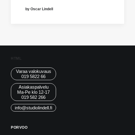
by Oscar Lindell
HTML
Varaa valokuvaus
019 5822 66
Asiakaspalvelu
Ma-Pe klo 12-17
019 582 266
info@studiolindell.fi
PORVOO