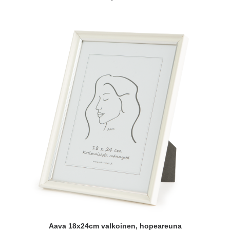
LISÄÄ OSTOSKORIIN
Aava 18x24cm valkoinen, hopeareuna