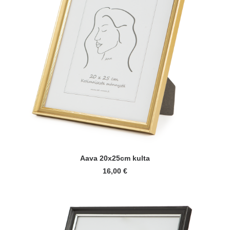
LISÄÄ OSTOSKORIIN
Aava 20x25cm kulta
16,00
€