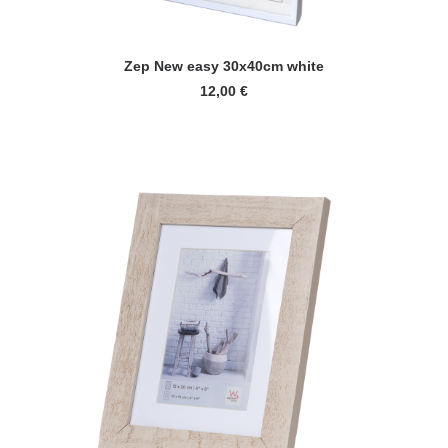
LUE LISÄÄ
Zep New easy 30x40cm white
12,00
€