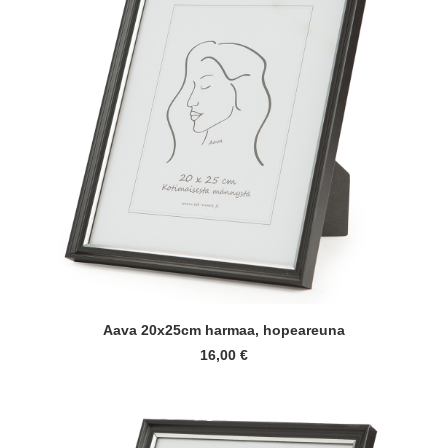
LISÄÄ OSTOSKORIIN
Aava 20x25cm harmaa, hopeareuna
16,00
€