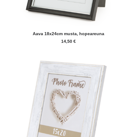
LISÄÄ OSTOSKORIIN
Aava 18x24cm musta, hopeareuna
14,50
€