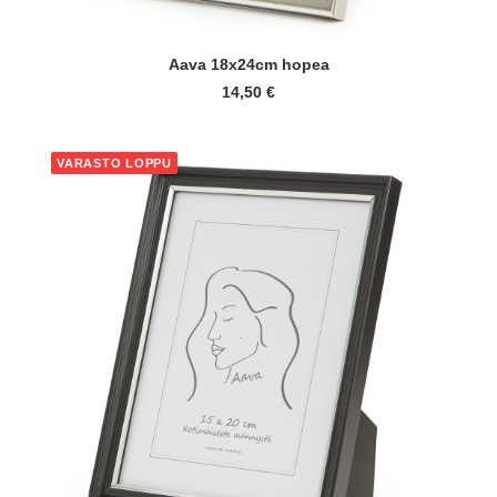
LISÄÄ OSTOSKORIIN
Aava 18x24cm hopea
14,50
€
VARASTO LOPPU