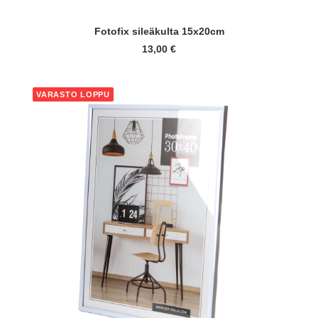
LISÄÄ OSTOSKORIIN
Fotofix sileäkulta 15x20cm
13,00
€
VARASTO LOPPU