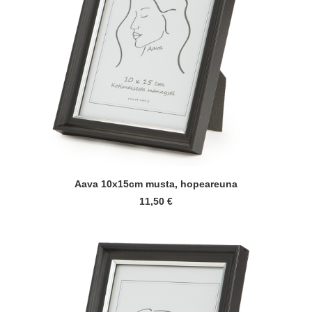
LISÄÄ OSTOSKORIIN
Aava 10x15cm musta, hopeareuna
11,50
€