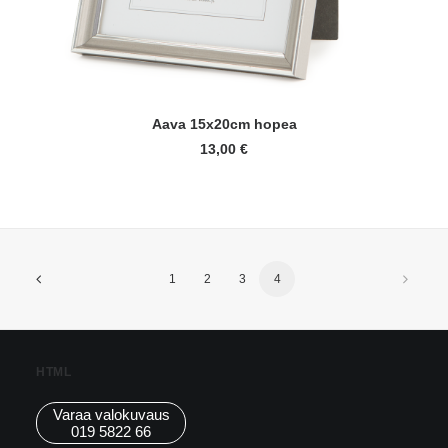
LUE LISÄÄ
Aava 15x20cm hopea
13,00
€
1
2
3
4
HTML
Varaa valokuvaus
019 5822 66