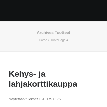
Cart
Archives Tuotteet
Home
Tuote
Page 4
Kehys- ja
lahjakorttikauppa
Näytetään tulokset 151–175 / 175