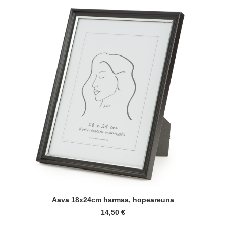
LISÄÄ OSTOSKORIIN
Aava 18x24cm harmaa, hopeareuna
14,50
€