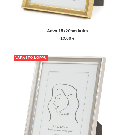
LISÄÄ OSTOSKORIIN
Aava 15x20cm kulta
13,00
€
VARASTO LOPPU