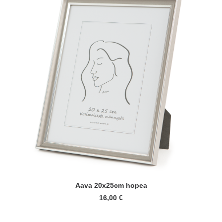
LISÄÄ OSTOSKORIIN
Aava 20x25cm hopea
16,00
€