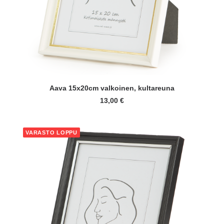
LISÄÄ OSTOSKORIIN
Aava 15x20cm valkoinen, kultareuna
13,00
€
VARASTO LOPPU