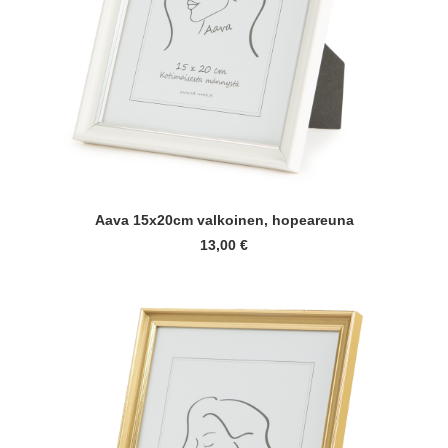
LISÄÄ OSTOSKORIIN
Aava 15x20cm valkoinen, hopeareuna
13,00
€