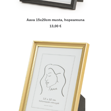
LUE LISÄÄ
Aava 15x20cm musta, hopeareuna
13,00
€