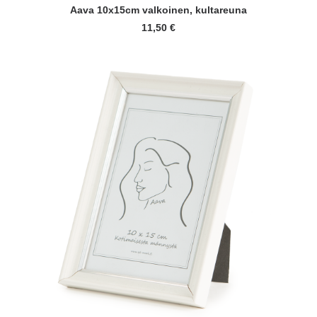
LISÄÄ OSTOSKORIIN
Aava 10x15cm valkoinen, kultareuna
11,50
€