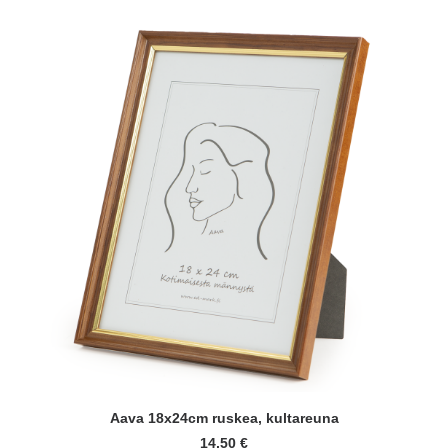
LISÄÄ OSTOSKORIIN
Aava 18x24cm ruskea, kultareuna
14,50
€