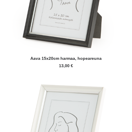
LUE LISÄÄ
Aava 15x20cm harmaa, hopeareuna
13,00
€