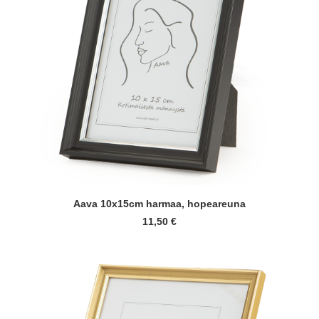
LISÄÄ OSTOSKORIIN
Aava 10x15cm harmaa, hopeareuna
11,50
€