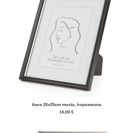
LISÄÄ OSTOSKORIIN
Aava 20x25cm musta, hopeareuna
16,00
€