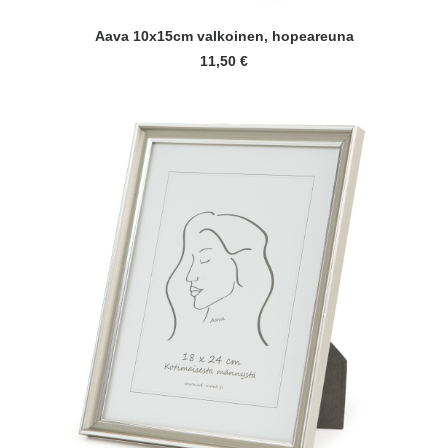
LISÄÄ OSTOSKORIIN
Aava 10x15cm valkoinen, hopeareuna
11,50
€