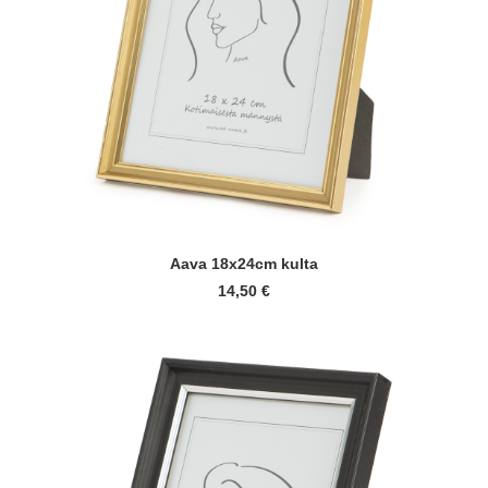
LISÄÄ OSTOSKORIIN
Aava 18x24cm kulta
14,50
€