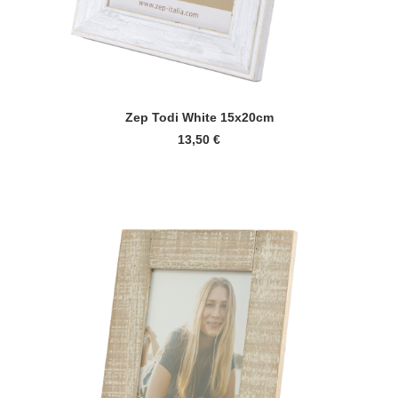
LISÄÄ OSTOSKORIIN
Zep Todi White 15x20cm
13,50
€